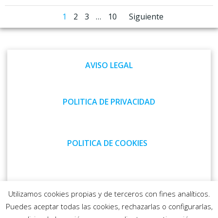
Navegación
Navegaci
Página
Página
Página
Página
1
2
3
…
10
Siguiente
por
por
las
las
AVISO LEGAL
entradas
entradas
POLITICA DE PRIVACIDAD
POLITICA DE COOKIES
CONTACTO
Utilizamos cookies propias y de terceros con fines analíticos.
Puedes aceptar todas las cookies, rechazarlas o configurarlas,