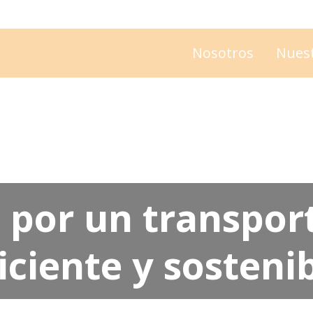
Nosotros
Nues
 por un transpor
iciente y sosteni