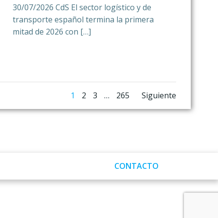
30/07/2026 CdS El sector logístico y de
transporte español termina la primera
mitad de 2026 con […]
Navegación
Navegac
Página
Página
Página
Página
1
2
3
…
265
Siguiente
por
por
las
las
entradas
entrada
CONTACTO