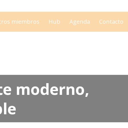
tros miembros
Hub
Agenda
Contacto
te moderno,
ble