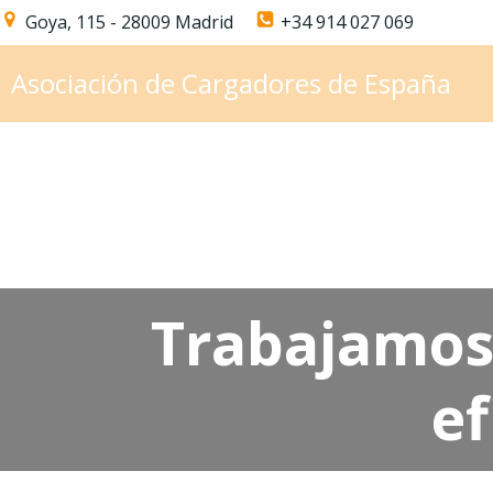
Saltar
Goya, 115 - 28009 Madrid
+34 914 027 069
al
contenido
Asociación de Cargadores de España
T
rabajamos
ef