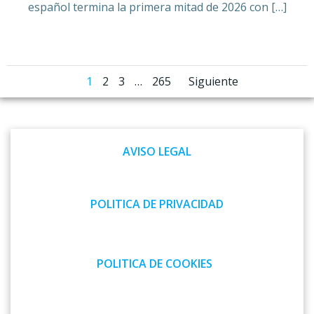
español termina la primera mitad de 2026 con […]
Navegación
Navegaci
Página
Página
Página
Página
1
2
3
…
265
Siguiente
por
por
las
las
AVISO LEGAL
entradas
entradas
POLITICA DE PRIVACIDAD
POLITICA DE COOKIES