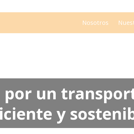
Nosotros
Nues
 por un transpor
iciente y sosteni