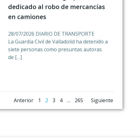
dedicado al robo de mercancías
en camiones
28/07/2026 DIARIO DE TRANSPORTE
La Guardia Civil de Valladolid ha detenido a
siete personas como presuntas autoras
de […]
Navegación
Navegación
Navegac
Página
Página
Página
Página
Página
Anterior
1
2
3
4
…
265
Siguiente
por
por
por
las
las
las