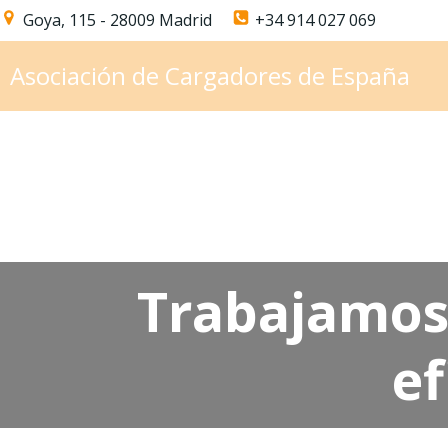
Saltar
Goya, 115 - 28009 Madrid
+34 914 027 069
al
contenido
Asociación de Cargadores de España
T
rabajamos
ef