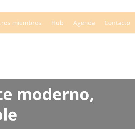
tros miembros
Hub
Agenda
Contacto
te moderno,
ble