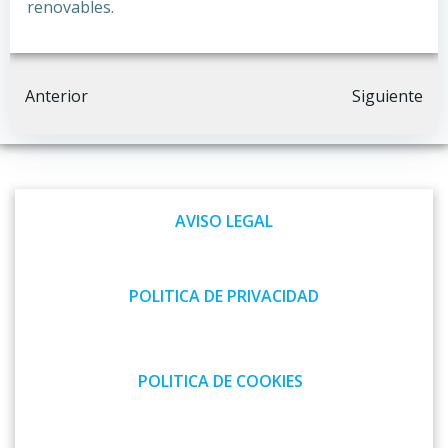
renovables.
Navegación
Navegación
Anterior
Siguiente
por
por
las
las
AVISO LEGAL
entradas
entradas
POLITICA DE PRIVACIDAD
POLITICA DE COOKIES