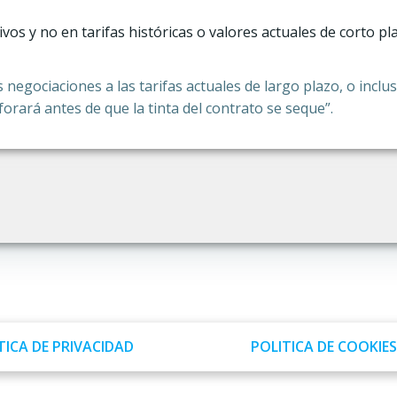
os y no en tarifas históricas o valores actuales de corto pl
s negociaciones a las tarifas actuales de largo plazo, o incl
rará antes de que la tinta del contrato se seque”.
Navegación
por
las
entradas
TICA DE PRIVACIDAD
POLITICA DE COOKIES