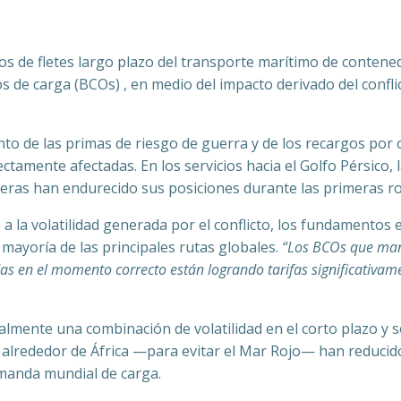
tos de fletes largo plazo del transporte marítimo de conte
s de carga (BCOs) , en medio del impacto derivado del confli
nto de las primas de riesgo de guerra y de los recargos po
ectamente afectadas. En los servicios hacia el Golfo Pérsico,
ieras han endurecido sus posiciones durante las primeras r
 a la volatilidad generada por el conflicto, los fundamentos
 mayoría de las principales rutas globales.
“Los BCOs que mant
s en el momento correcto están logrando tarifas significativam
almente una combinación de volatilidad en el corto plazo y s
lrededor de África —para evitar el Mar Rojo— han reducido l
emanda mundial de carga.