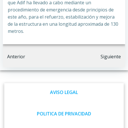
que Adif ha llevado a cabo mediante un
procedimiento de emergencia desde principios de
este año, para el refuerzo, estabilización y mejora
de la estructura en una longitud aproximada de 130
metros.
Navegación
Navegación
Anterior
Siguiente
por
por
las
las
AVISO LEGAL
entradas
entradas
POLITICA DE PRIVACIDAD