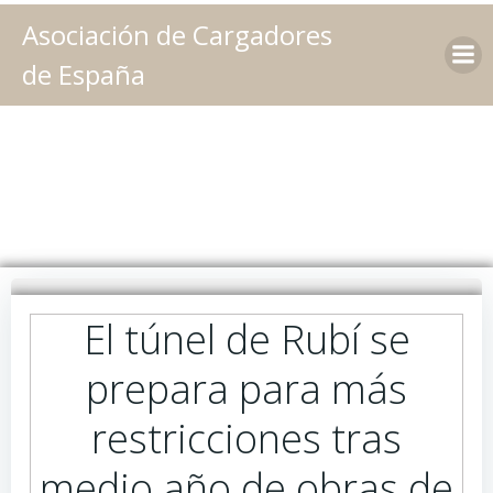
Saltar
Asociación de Cargadores
al
contenido
de España
El túnel de Rubí se
prepara para más
restricciones tras
medio año de obras de