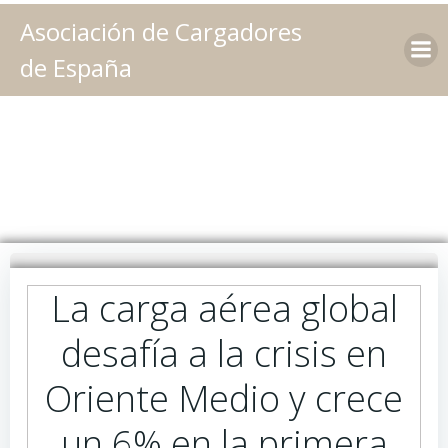
Saltar
Asociación de Cargadores
al
contenido
de España
La carga aérea global
desafía a la crisis en
Oriente Medio y crece
un 6% en la primera