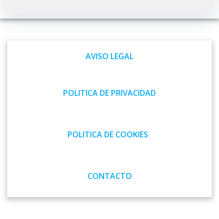
Navegación
Navegación
por
por
las
las
AVISO LEGAL
entradas
entradas
POLITICA DE PRIVACIDAD
POLITICA DE COOKIES
CONTACTO