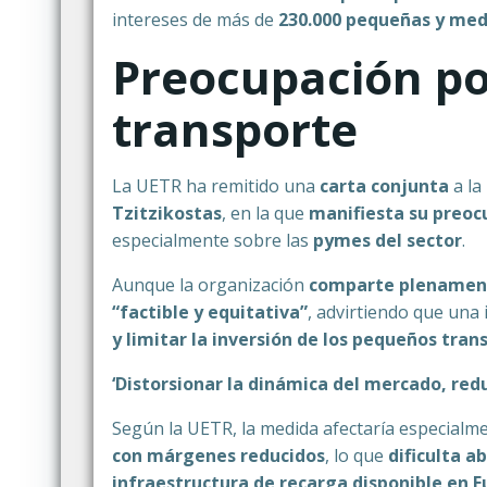
intereses de más de
230.000 pequeñas y med
Preocupación po
transporte
La UETR ha remitido una
carta conjunta
a la
Tzitzikostas
, en la que
manifiesta su preoc
especialmente sobre las
pymes del sector
.
Aunque la organización
comparte plenamente
“factible y equitativa”
, advirtiendo que una
y limitar la inversión de los pequeños tran
‘Distorsionar la dinámica del mercado, reduc
Según la UETR, la medida afectaría especialm
con márgenes reducidos
, lo que
dificulta a
infraestructura de recarga disponible en 