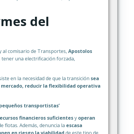
ymes del
 y al comisario de Transportes,
Apostolos
tener una electrificación forzada,
nsiste en la necesidad de que la transición
sea
 mercado, reducir la flexibilidad operativa
s pequeños transportistas’
recursos financieros suficientes
y
operan
e flotas. Además, denuncia la
escasa
nen en riesgo la viabilidad
de este tipo de