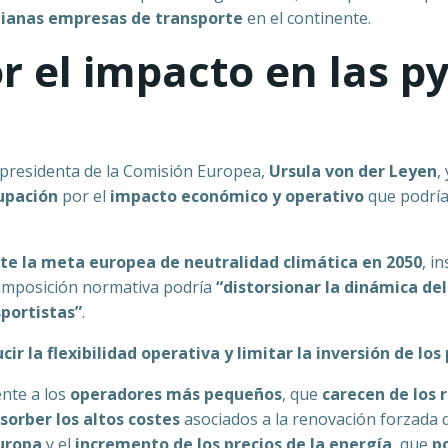
ianas empresas de transporte
en el continente.
r el impacto en las p
 presidenta de la Comisión Europea,
Ursula von der Leyen
,
upación
por el
impacto económico y operativo
que podría 
 la meta europea de neutralidad climática en 2050
, i
 imposición normativa podría
“distorsionar la dinámica del
sportistas”
.
ir la flexibilidad operativa y limitar la inversión de lo
ente a los
operadores más pequeños
, que
carecen de los 
bsorber los altos costes
asociados a la renovación forzada d
Europa
y el
incremento de los precios de la energía
, que
po