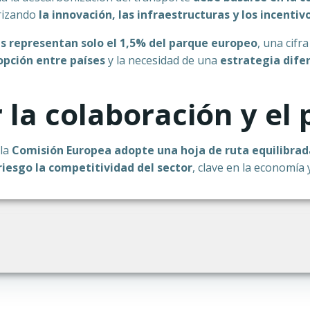
orizando
la innovación, las infraestructuras y los incentiv
s representan solo el 1,5% del parque europeo
, una cifr
opción entre países
y la necesidad de una
estrategia dife
 la colaboración y e
 la
Comisión Europea adopte una hoja de ruta equilibrada
riesgo la competitividad del sector
, clave en la economía y
Navegación
por
las