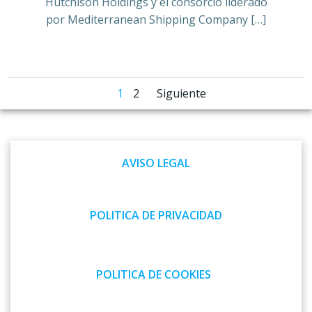
Hutchison Holdings y el consorcio liderado
por Mediterranean Shipping Company […]
Navegación
Navegación
Página
Página
1
2
Siguiente
por
por
las
las
AVISO LEGAL
entradas
entradas
POLITICA DE PRIVACIDAD
POLITICA DE COOKIES