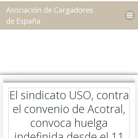
Saltar
Asociación de Cargadores
al
contenido
de España
El sindicato USO, contra
el convenio de Acotral,
convoca huelga
indefinida desde el 11