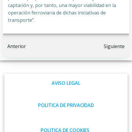
captación y, por tanto, una mayor viabilidad en la
operación ferroviaria de dichas iniciativas de
transporte”.
Navegación
Navegación
Anterior
Siguiente
por
por
las
las
AVISO LEGAL
entradas
entradas
POLITICA DE PRIVACIDAD
POLITICA DE COOKIES