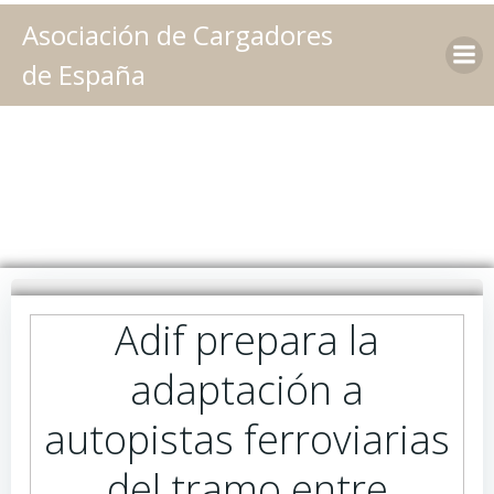
Saltar
Asociación de Cargadores
al
contenido
de España
Adif prepara la
adaptación a
autopistas ferroviarias
del tramo entre