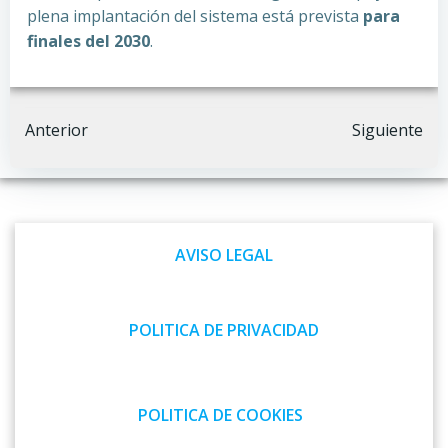
plena implantación del sistema está prevista
para
finales del 2030
.
Navegación
Navegación
Anterior
Siguiente
por
por
las
las
AVISO LEGAL
entradas
entradas
POLITICA DE PRIVACIDAD
POLITICA DE COOKIES