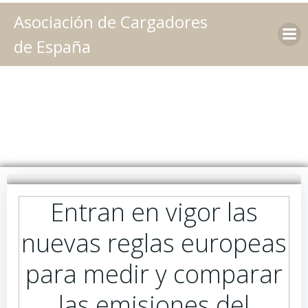
Saltar
Asociación de Cargadores
al
contenido
de España
Entran en vigor las
nuevas reglas europeas
para medir y comparar
las emisiones del