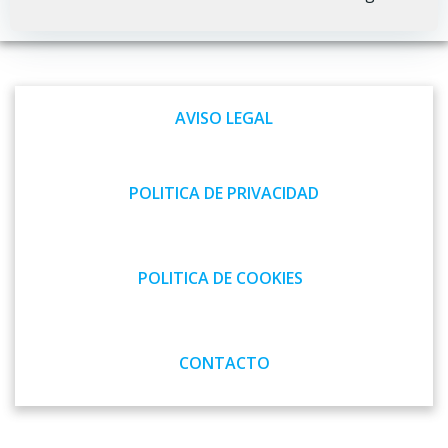
Navegación
Navegación
por
por
las
las
AVISO LEGAL
entradas
entradas
POLITICA DE PRIVACIDAD
POLITICA DE COOKIES
CONTACTO