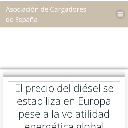
Saltar
Asociación de Cargadores
al
contenido
de España
El precio del diésel se
estabiliza en Europa
pese a la volatilidad
energética global