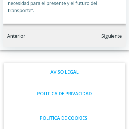
necesidad para el presente y el futuro del
transporte”.
Navegación
Navegación
Anterior
Siguiente
por
por
las
las
AVISO LEGAL
entradas
entradas
POLITICA DE PRIVACIDAD
POLITICA DE COOKIES