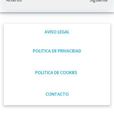
Navegación
Navegación
Anterior
Siguiente
por
por
las
las
AVISO LEGAL
entradas
entradas
POLITICA DE PRIVACIDAD
POLITICA DE COOKIES
CONTACTO