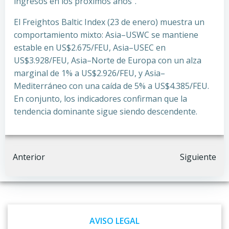
ingresos en los próximos años”.
El Freightos Baltic Index (23 de enero) muestra un
comportamiento mixto: Asia–USWC se mantiene
estable en US$2.675/FEU, Asia–USEC en
US$3.928/FEU, Asia–Norte de Europa con un alza
marginal de 1% a US$2.926/FEU, y Asia–
Mediterráneo con una caída de 5% a US$4.385/FEU.
En conjunto, los indicadores confirman que la
tendencia dominante sigue siendo descendente.
Navegación
Navegación
Anterior
Siguiente
por
por
las
las
AVISO LEGAL