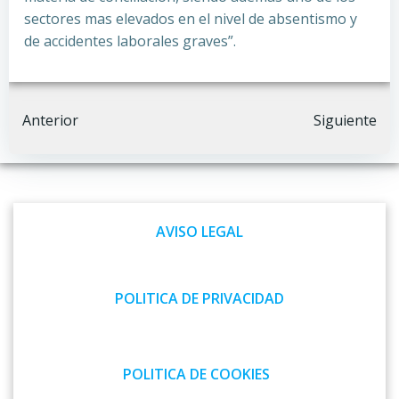
sectores mas elevados en el nivel de absentismo y
de accidentes laborales graves”.
Navegación
Navegación
Anterior
Siguiente
por
por
las
las
AVISO LEGAL
entradas
entradas
POLITICA DE PRIVACIDAD
POLITICA DE COOKIES