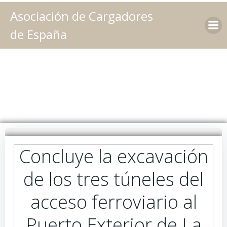
Saltar
Asociación de Cargadores
al
contenido
de España
Concluye la excavación
de los tres túneles del
acceso ferroviario al
Puerto Exterior de La