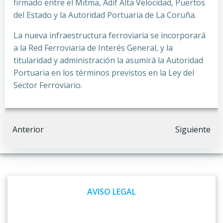
firmado entre el Mitma, Adif Alta Velocidad, Puertos
del Estado y la Autoridad Portuaria de La Coruña.
La nueva infraestructura ferroviaria se incorporará
a la Red Ferroviaria de Interés General, y la
titularidad y administración la asumirá la Autoridad
Portuaria en los términos previstos en la Ley del
Sector Ferroviario.
Navegación
Navegación
Anterior
Siguiente
por
por
las
las
AVISO LEGAL
entradas
entradas