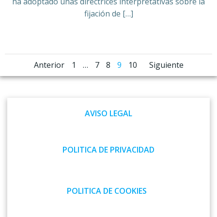
ha adoptado unas directrices interpretativas sobre la
fijación de […]
Navegación
Navegación
Navega
Página
Página
Página
Página
Página
Anterior
1
…
7
8
9
10
Siguiente
por
por
por
las
las
las
AVISO LEGAL
entradas
entradas
entrad
POLITICA DE PRIVACIDAD
POLITICA DE COOKIES