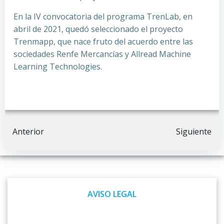
En la IV convocatoria del programa TrenLab, en
abril de 2021, quedó seleccionado el proyecto
Trenmapp, que nace fruto del acuerdo entre las
sociedades Renfe Mercancías y Allread Machine
Learning Technologies.
Navegación
Navegación
Anterior
Siguiente
por
por
las
las
AVISO LEGAL
entradas
entradas