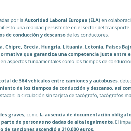
adas por la
Autoridad Laboral Europea (ELA)
en colaboraci
ifiesto una realidad persistente en el sector del transporte
os de conducción y descanso
de los conductores.
ca, Chipre, Grecia, Hungría, Lituania, Letonia, Países Ba
 normativa que garantiza una competencia justa entre 
a en aspectos fundamentales como los tiempos de conducció
total de 564 vehículos entre camiones y autobuses
, det
iento de los tiempos de conducción y descanso, así com
estacan: la circulación sin tarjeta de tacógrafo, tacógrafos m
ades graves
, como la
ausencia de documentación obligato
r parte de personas no dadas de alta legalmente
. El imp
o de sanciones ascendió a 210.000 euros
.