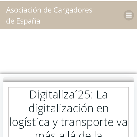
Saltar
Asociación de Cargadores
al
contenido
de España
Digitaliza´25: La
digitalización en
logística y transporte va
más allá de la