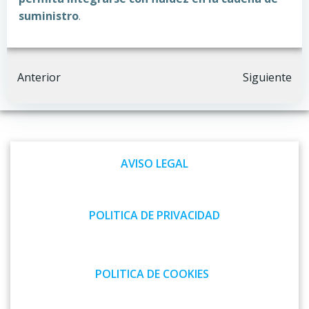
suministro
.
Navegación
Navegación
Anterior
Siguiente
por
por
las
las
AVISO LEGAL
entradas
entradas
POLITICA DE PRIVACIDAD
POLITICA DE COOKIES