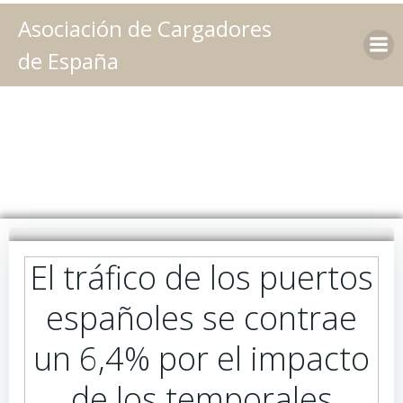
Saltar
Asociación de Cargadores
al
contenido
de España
El tráfico de los puertos
españoles se contrae
un 6,4% por el impacto
de los temporales