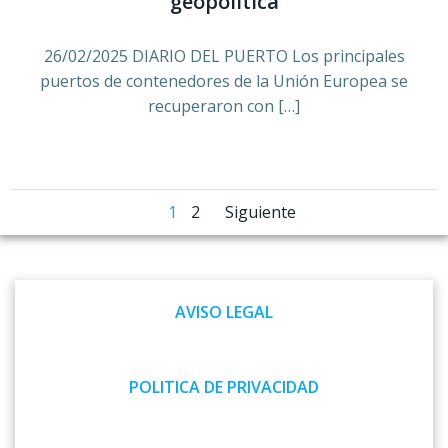
geopolítica
26/02/2025 DIARIO DEL PUERTO Los principales
puertos de contenedores de la Unión Europea se
recuperaron con […]
Navegación
Navegación
Página
Página
1
2
Siguiente
por
por
las
las
AVISO LEGAL
entradas
entradas
POLITICA DE PRIVACIDAD