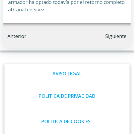
armador ha optado todavía por el retorno completo
al Canal de Suez.
Navegación
Navegación
Anterior
Siguiente
por
por
las
las
AVISO LEGAL
entradas
entradas
POLITICA DE PRIVACIDAD
POLITICA DE COOKIES