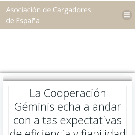
Saltar
Asociación de Cargadores
al
contenido
de España
La Cooperación
Géminis echa a andar
con altas expectativas
de eficiencia y fiabilidad