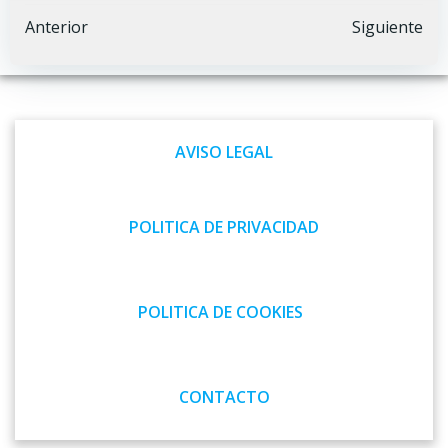
Navegación
Navegación
Anterior
Siguiente
por
por
las
las
AVISO LEGAL
entradas
entradas
POLITICA DE PRIVACIDAD
POLITICA DE COOKIES
CONTACTO