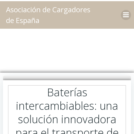
Saltar
Asociación de Cargadores
al
contenido
de España
Baterías
intercambiables: una
solución innovadora
para el transporte de