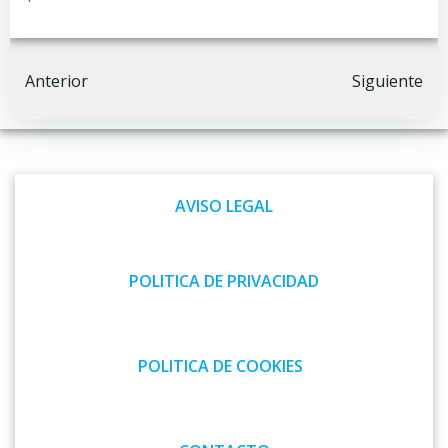
Navegación
Navegación
Anterior
Siguiente
por
por
las
las
AVISO LEGAL
entradas
entradas
POLITICA DE PRIVACIDAD
POLITICA DE COOKIES